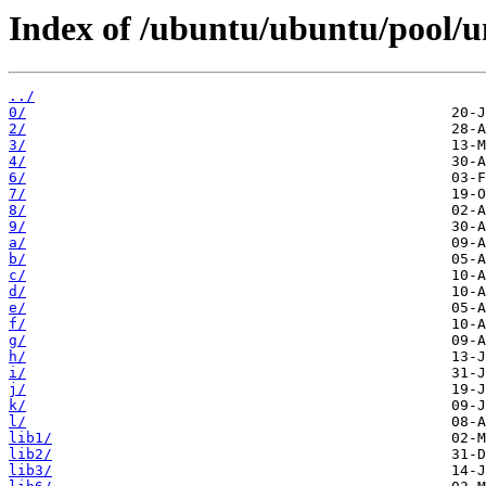
Index of /ubuntu/ubuntu/pool/u
../
0/
2/
3/
4/
6/
7/
8/
9/
a/
b/
c/
d/
e/
f/
g/
h/
i/
j/
k/
l/
lib1/
lib2/
lib3/