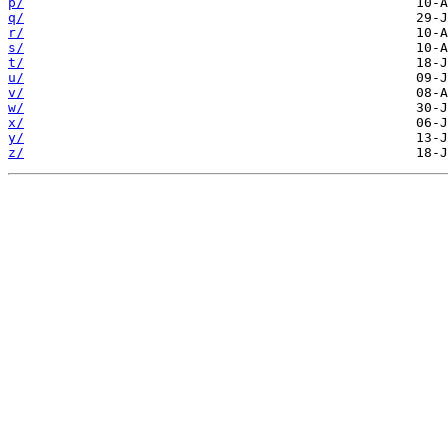
p/
q/
r/
s/
t/
u/
v/
w/
x/
y/
z/