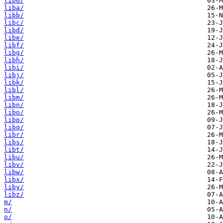
lib6/
liba/
libb/
libc/
libd/
libe/
libf/
libg/
libh/
libi/
libj/
libk/
libl/
libm/
libn/
libo/
libp/
libq/
libr/
libs/
libt/
libu/
libv/
libw/
libx/
liby/
libz/
m/
n/
o/