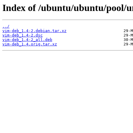
Index of /ubuntu/ubuntu/pool/u
../
vim-deb_1.4-2.debian.tar.xz
vim-deb_1.4-2.dsc
vim-deb_1.4-2_all.deb
vim-deb_1.4.orig.tar.xz