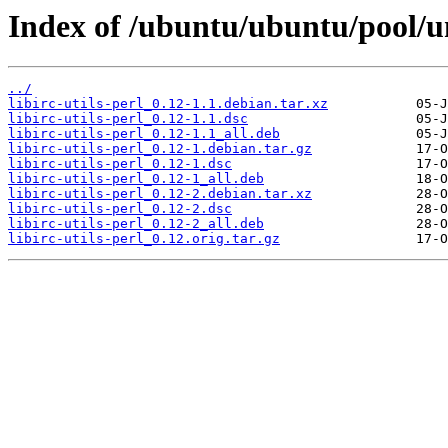
Index of /ubuntu/ubuntu/pool/univ
../
libirc-utils-perl_0.12-1.1.debian.tar.xz
libirc-utils-perl_0.12-1.1.dsc
libirc-utils-perl_0.12-1.1_all.deb
libirc-utils-perl_0.12-1.debian.tar.gz
libirc-utils-perl_0.12-1.dsc
libirc-utils-perl_0.12-1_all.deb
libirc-utils-perl_0.12-2.debian.tar.xz
libirc-utils-perl_0.12-2.dsc
libirc-utils-perl_0.12-2_all.deb
libirc-utils-perl_0.12.orig.tar.gz