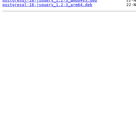
postgresql-18-jsquery_1.2-3_amd64v3.deb
postgresql-18-jsquery_1.2-3_arm64.deb