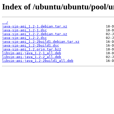
Index of /ubuntu/ubuntu/pool/un
../
java-sip-api_1.2-1.debian.tar.xz
java-sip-api_1.2-1.dsc
java-sip-api_1.2-2.debian.tar.xz
java-sip-api_1.2-2.dsc
java-sip-api_1.2-2build1.debian.tar.xz
java-sip-api_1.2-2build1.dsc
java-sip-api_1.2.orig.tar.bz2
libsip-api-java_1.2-1_all.deb
libsip-api-java_1.2-2_all.deb
libsip-api-java_1.2-2build1_all.deb