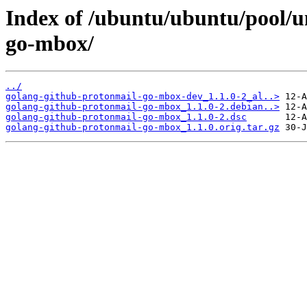
Index of /ubuntu/ubuntu/pool/u
go-mbox/
../
golang-github-protonmail-go-mbox-dev_1.1.0-2_al..>
golang-github-protonmail-go-mbox_1.1.0-2.debian..>
golang-github-protonmail-go-mbox_1.1.0-2.dsc
golang-github-protonmail-go-mbox_1.1.0.orig.tar.gz