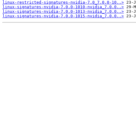
linux-restricted-signatures-nvidia-7.0_7.0.0-10..>
linux-signatures-nvidia-7.0.0-1010-nvidia_7.0.0..>
linux-signatures-nvidia-7.0.0-1013-nvidia_7.0.0..>
linux-signatures-nvidia-7.0.0-1015-nvidia_7.0.0..>