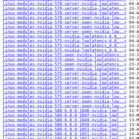
linux-modules-nvidia-570-server-nvidia-lowlaten..>
linux-modules-nvidia-570-server-nvidia-lowlaten..>
linux-modules-nvidia-570-server-nvidia-lowlaten..>
linux-modules-nvidia-570-server-open-nvidia-low..>
linux-modules-nvidia-570-server-open-nvidia-low..>
linux-modules-nvidia-570-server-open-nvidia-low..>
linux-modules-nvidia-570-server-open-nvidia-low..>
linux-modules-nvidia-575-nvidia-lowlatency-6.8_..>
linux-modules-nvidia-575-nvidia-lowlatency-6.8_..>
linux-modules-nvidia-575-nvidia-lowlatency_6.8...>
linux-modules-nvidia-575-nvidia-lowlatency_6.8...>
linux-modules-nvidia-575-open-nvidia-lowlatency..>
linux-modules-nvidia-575-open-nvidia-lowlatency..>
linux-modules-nvidia-575-open-nvidia-lowlatency..>
linux-modules-nvidia-575-open-nvidia-lowlatency..>
linux-modules-nvidia-575-server-nvidia-lowlaten..>
linux-modules-nvidia-575-server-nvidia-lowlaten..>
linux-modules-nvidia-575-server-nvidia-lowlaten..>
linux-modules-nvidia-575-server-nvidia-lowlaten..>
linux-modules-nvidia-575-server-open-nvidia-low..>
linux-modules-nvidia-575-server-open-nvidia-low..>
linux-modules-nvidia-575-server-open-nvidia-low..>
linux-modules-nvidia-575-server-open-nvidia-low..>
linux-modules-nvidia-580-6.8.0-1046-nvidia-lowl..>
linux-modules-nvidia-580-6.8.0-1047-nvidia-lowl..>
linux-modules-nvidia-580-6.8.0-1049-nvidia-lowl..>
linux-modules-nvidia-580-6.8.0-1050-nvidia-lowl..>
linux-modules-nvidia-580-6.8.0-1051-nvidia-lowl..>
linux-modules-nvidia-580-6.8.0-1051-nvidia-lowl..>
linux-modules-nvidia-580-6.8.0-1052-nvidia-lowl..>