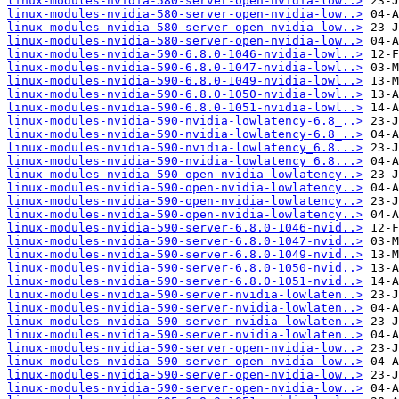
linux-modules-nvidia-580-server-open-nvidia-low..>
linux-modules-nvidia-580-server-open-nvidia-low..>
linux-modules-nvidia-580-server-open-nvidia-low..>
linux-modules-nvidia-580-server-open-nvidia-low..>
linux-modules-nvidia-590-6.8.0-1046-nvidia-lowl..>
linux-modules-nvidia-590-6.8.0-1047-nvidia-lowl..>
linux-modules-nvidia-590-6.8.0-1049-nvidia-lowl..>
linux-modules-nvidia-590-6.8.0-1050-nvidia-lowl..>
linux-modules-nvidia-590-6.8.0-1051-nvidia-lowl..>
linux-modules-nvidia-590-nvidia-lowlatency-6.8_..>
linux-modules-nvidia-590-nvidia-lowlatency-6.8_..>
linux-modules-nvidia-590-nvidia-lowlatency_6.8...>
linux-modules-nvidia-590-nvidia-lowlatency_6.8...>
linux-modules-nvidia-590-open-nvidia-lowlatency..>
linux-modules-nvidia-590-open-nvidia-lowlatency..>
linux-modules-nvidia-590-open-nvidia-lowlatency..>
linux-modules-nvidia-590-open-nvidia-lowlatency..>
linux-modules-nvidia-590-server-6.8.0-1046-nvid..>
linux-modules-nvidia-590-server-6.8.0-1047-nvid..>
linux-modules-nvidia-590-server-6.8.0-1049-nvid..>
linux-modules-nvidia-590-server-6.8.0-1050-nvid..>
linux-modules-nvidia-590-server-6.8.0-1051-nvid..>
linux-modules-nvidia-590-server-nvidia-lowlaten..>
linux-modules-nvidia-590-server-nvidia-lowlaten..>
linux-modules-nvidia-590-server-nvidia-lowlaten..>
linux-modules-nvidia-590-server-nvidia-lowlaten..>
linux-modules-nvidia-590-server-open-nvidia-low..>
linux-modules-nvidia-590-server-open-nvidia-low..>
linux-modules-nvidia-590-server-open-nvidia-low..>
linux-modules-nvidia-590-server-open-nvidia-low..>