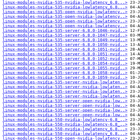
linux-modules-nvidia-535-nvidia-lowlatency_6.8...>
linux-modules-nvidia-535-nvidia-lowlatency_6.8...>
linux-modules-nvidia-535-open-nvidia-lowlatency..>
linux-modules-nvidia-535-open-nvidia-lowlatency..>
linux-modules-nvidia-535-open-nvidia-lowlatency..>
linux-modules-nvidia-535-open-nvidia-lowlatency..>
linux-modules-nvidia-535-server-6.8.0-1046-nvid..>
linux-modules-nvidia-535-server-6.8.0-1047-nvid..>
linux-modules-nvidia-535-server-6.8.0-1049-nvid..>
linux-modules-nvidia-535-server-6.8.0-1050-nvid..>
linux-modules-nvidia-535-server-6.8.0-1051-nvid..>
linux-modules-nvidia-535-server-6.8.0-1051-nvid..>
linux-modules-nvidia-535-server-6.8.0-1052-nvid..>
linux-modules-nvidia-535-server-6.8.0-1054-nvid..>
linux-modules-nvidia-535-server-6.8.0-1055-nvid..>
linux-modules-nvidia-535-server-6.8.0-1058-nvid..>
linux-modules-nvidia-535-server-6.8.0-1059-nvid..>
linux-modules-nvidia-535-server-nvidia-lowlaten..>
linux-modules-nvidia-535-server-nvidia-lowlaten..>
linux-modules-nvidia-535-server-nvidia-lowlaten..>
linux-modules-nvidia-535-server-nvidia-lowlaten..>
linux-modules-nvidia-535-server-open-nvidia-low..>
linux-modules-nvidia-535-server-open-nvidia-low..>
linux-modules-nvidia-535-server-open-nvidia-low..>
linux-modules-nvidia-535-server-open-nvidia-low..>
linux-modules-nvidia-550-nvidia-lowlatency-6.8_..>
linux-modules-nvidia-550-nvidia-lowlatency-6.8_..>
linux-modules-nvidia-550-nvidia-lowlatency_6.8...>
linux-modules-nvidia-550-nvidia-lowlatency_6.8...>
linux-modules-nvidia-550-open-nvidia-lowlatency..>