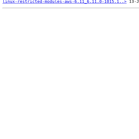
linux-restricted-modules-aws-6.11_6.11.0-1015.1..>