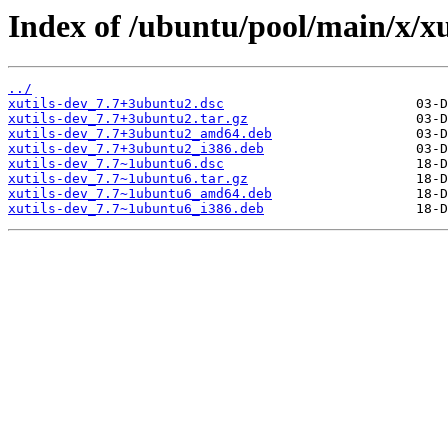
Index of /ubuntu/pool/main/x/xu
../
xutils-dev_7.7+3ubuntu2.dsc
xutils-dev_7.7+3ubuntu2.tar.gz
xutils-dev_7.7+3ubuntu2_amd64.deb
xutils-dev_7.7+3ubuntu2_i386.deb
xutils-dev_7.7~1ubuntu6.dsc
xutils-dev_7.7~1ubuntu6.tar.gz
xutils-dev_7.7~1ubuntu6_amd64.deb
xutils-dev_7.7~1ubuntu6_i386.deb