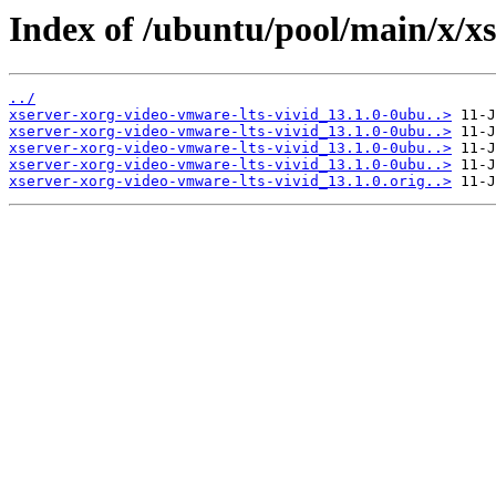
Index of /ubuntu/pool/main/x/xs
../
xserver-xorg-video-vmware-lts-vivid_13.1.0-0ubu..>
xserver-xorg-video-vmware-lts-vivid_13.1.0-0ubu..>
xserver-xorg-video-vmware-lts-vivid_13.1.0-0ubu..>
xserver-xorg-video-vmware-lts-vivid_13.1.0-0ubu..>
xserver-xorg-video-vmware-lts-vivid_13.1.0.orig..>