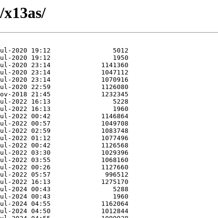
/x13as/