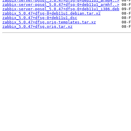
zabbix-server-pgsql_5.0.47+dfsg-0+deb11u1_arm64..>
zabbix-server-pgsql_5.0.47+dfsg-0+deb11u1_armhf..>
zabbix-server-pgsql_5.0.47+dfsg-0+deb11u1_i386.deb
zabbix_5.0.47+dfsg-0+deb11u1.debian.tar.xz
zabbix_5.0.47+dfsg-0+deb11u1.dsc
zabbix_5.0.47+dfsg.orig-templates.tar.xz
zabbix_5.0.47+dfsg.orig.tar.xz