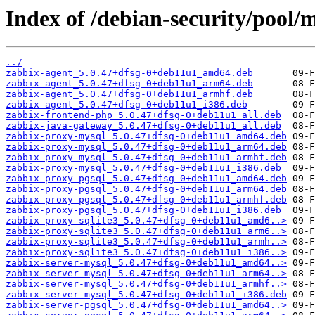
Index of /debian-security/pool/
../
zabbix-agent_5.0.47+dfsg-0+deb11u1_amd64.deb
zabbix-agent_5.0.47+dfsg-0+deb11u1_arm64.deb
zabbix-agent_5.0.47+dfsg-0+deb11u1_armhf.deb
zabbix-agent_5.0.47+dfsg-0+deb11u1_i386.deb
zabbix-frontend-php_5.0.47+dfsg-0+deb11u1_all.deb
zabbix-java-gateway_5.0.47+dfsg-0+deb11u1_all.deb
zabbix-proxy-mysql_5.0.47+dfsg-0+deb11u1_amd64.deb
zabbix-proxy-mysql_5.0.47+dfsg-0+deb11u1_arm64.deb
zabbix-proxy-mysql_5.0.47+dfsg-0+deb11u1_armhf.deb
zabbix-proxy-mysql_5.0.47+dfsg-0+deb11u1_i386.deb
zabbix-proxy-pgsql_5.0.47+dfsg-0+deb11u1_amd64.deb
zabbix-proxy-pgsql_5.0.47+dfsg-0+deb11u1_arm64.deb
zabbix-proxy-pgsql_5.0.47+dfsg-0+deb11u1_armhf.deb
zabbix-proxy-pgsql_5.0.47+dfsg-0+deb11u1_i386.deb
zabbix-proxy-sqlite3_5.0.47+dfsg-0+deb11u1_amd6..>
zabbix-proxy-sqlite3_5.0.47+dfsg-0+deb11u1_arm6..>
zabbix-proxy-sqlite3_5.0.47+dfsg-0+deb11u1_armh..>
zabbix-proxy-sqlite3_5.0.47+dfsg-0+deb11u1_i386..>
zabbix-server-mysql_5.0.47+dfsg-0+deb11u1_amd64..>
zabbix-server-mysql_5.0.47+dfsg-0+deb11u1_arm64..>
zabbix-server-mysql_5.0.47+dfsg-0+deb11u1_armhf..>
zabbix-server-mysql_5.0.47+dfsg-0+deb11u1_i386.deb
zabbix-server-pgsql_5.0.47+dfsg-0+deb11u1_amd64..>