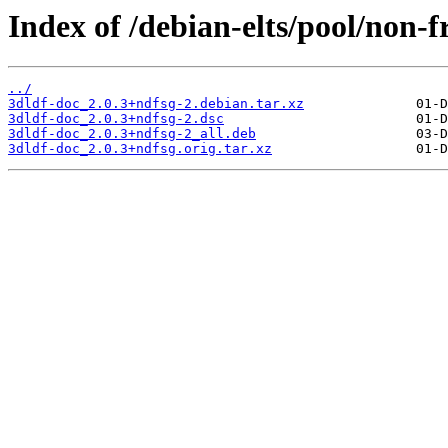
Index of /debian-elts/pool/non-f
../
3dldf-doc_2.0.3+ndfsg-2.debian.tar.xz
3dldf-doc_2.0.3+ndfsg-2.dsc
3dldf-doc_2.0.3+ndfsg-2_all.deb
3dldf-doc_2.0.3+ndfsg.orig.tar.xz