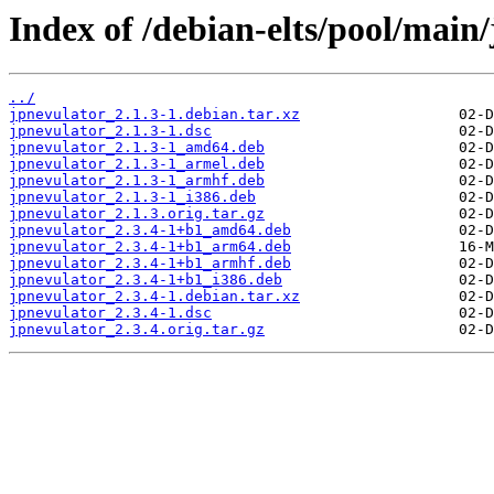
Index of /debian-elts/pool/main/
../
jpnevulator_2.1.3-1.debian.tar.xz
jpnevulator_2.1.3-1.dsc
jpnevulator_2.1.3-1_amd64.deb
jpnevulator_2.1.3-1_armel.deb
jpnevulator_2.1.3-1_armhf.deb
jpnevulator_2.1.3-1_i386.deb
jpnevulator_2.1.3.orig.tar.gz
jpnevulator_2.3.4-1+b1_amd64.deb
jpnevulator_2.3.4-1+b1_arm64.deb
jpnevulator_2.3.4-1+b1_armhf.deb
jpnevulator_2.3.4-1+b1_i386.deb
jpnevulator_2.3.4-1.debian.tar.xz
jpnevulator_2.3.4-1.dsc
jpnevulator_2.3.4.orig.tar.gz