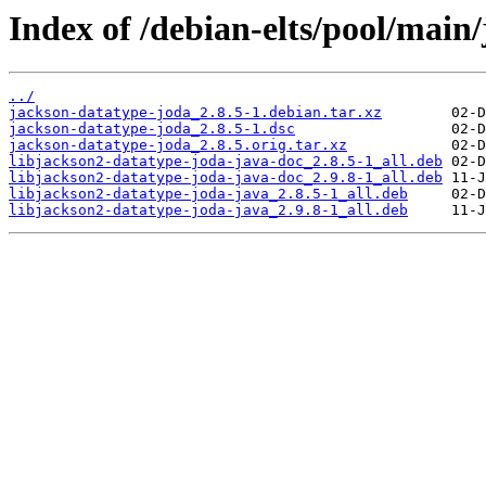
Index of /debian-elts/pool/main
../
jackson-datatype-joda_2.8.5-1.debian.tar.xz
jackson-datatype-joda_2.8.5-1.dsc
jackson-datatype-joda_2.8.5.orig.tar.xz
libjackson2-datatype-joda-java-doc_2.8.5-1_all.deb
libjackson2-datatype-joda-java-doc_2.9.8-1_all.deb
libjackson2-datatype-joda-java_2.8.5-1_all.deb
libjackson2-datatype-joda-java_2.9.8-1_all.deb